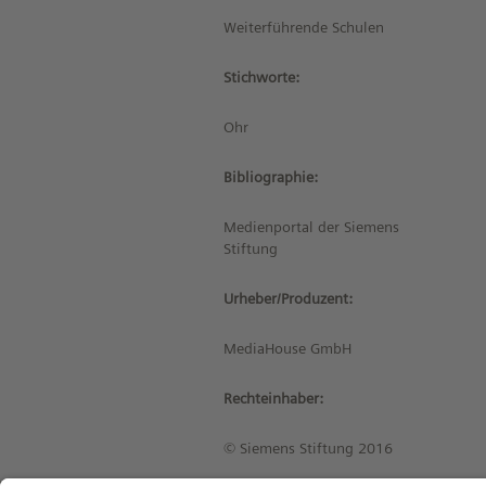
Weiterführende Schulen
Stichworte:
Ohr
Bibliographie:
Medienportal der Siemens
Stiftung
Urheber/Produzent:
MediaHouse GmbH
Rechteinhaber:
© Siemens Stiftung 2016