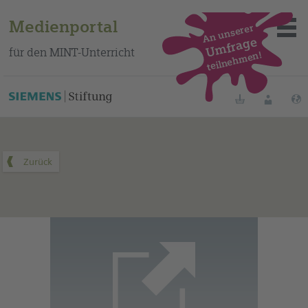
Medienportal
An unserer
Umfrage
für den MINT-Unterricht
teilnehmen!
Dieses Medium finden Sie auf unserem spanischen
Bildungsportal
.
Merklisten
Anmelde
Über das Portal
Mediensuche
Methoden
Fortbildungen