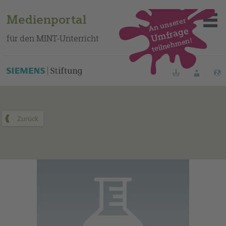
Medienportal
An unserer
Umfrage
für den MINT-Unterricht
teilnehmen!
Dieses Medium finden Sie auf unserem spanischen
Bildungsportal
.
Merklisten
Anmelde
Über das Portal
Mediensuche
Methoden
Fortbildungen