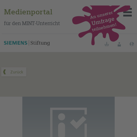
Medienportal
An unserer
Umfrage
für den MINT-Unterricht
teilnehmen!
Dieses Medium finden Sie auf unserem spanischen
Bildungsportal
.
Merklisten
Anmelde
Über das Portal
Mediensuche
Methoden
Fortbildungen