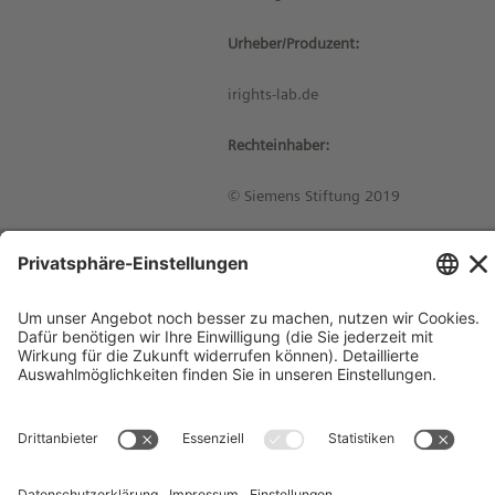
Urheber/Produzent:
irights-lab.de
Rechteinhaber:
© Siemens Stiftung 2019
Impressum
Kontakt
Datenschutzhinweise
Nutzungsbedingungen