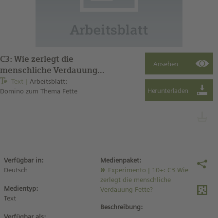
C3: Wie zerlegt die
menschliche Verdauung
Fette? – Verseifung von
Text
Arbeitsblatt:
Domino zum Thema Fette
Speiseöl
Verfügbar in:
Medienpaket:
Deutsch
Experimento | 10+: C3 Wie
zerlegt die menschliche
Medientyp:
Verdauung Fette?
Text
Beschreibung:
Verfügbar als: