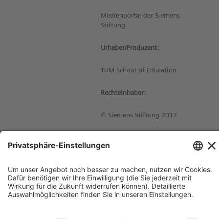
Medienportal der Siemens
Stiftung
Urheber/Produzent:
TUM School of Education
Rechteinhaber:
© Siemens Stiftung 2017
Impressum
Kontakt