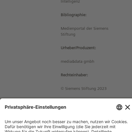
Intelligenz
Bibliographie:
Medienportal der Siemens
Stiftung
Urheber/Produzent:
media&data gmbh
Rechteinhaber:
© Siemens Stiftung 2023
Impressum