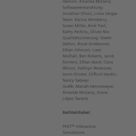
Hanson, Amanda McGarry
Softwareentwicklung:
Jonathan Olson, Luisa Vargas
Team: Karina Hensberry,
Susan Miller, Ariel Paul,
Kathy Perkins, Oliver Nix
Qualitätssicherung: Steele
Dalton, Bryce Griebenow,
Ethan Johnson, Liam
Mulhall, Ben Roberts, Jacob
Romero, Ethan Ward, Clara
Wilson, Kathryn Woessner,
Jaron Droder, Clifford Hardin,
Nancy Salpepi
Grafik: Mariah Hermsmeyer,
Amanda McGarry, Diana
López Tavares
Rechteinhaber:
PhET™ Interactive
Simulations