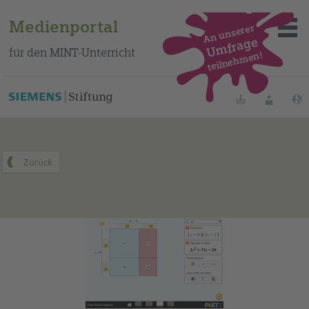
Medienportal
An unserer
Umfrage
für den MINT-Unterricht
teilnehmen!
Dieses Medium finden Sie auf unserem spanischen
Bildungsportal
.
Merklisten
Anmelde
Über das Portal
Mediensuche
Methoden
Fortbildungen