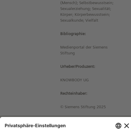
(Mensch); Selbstbewusstsein;
Sexualerziehung; Sexualität;
Körper; Körperbewusstsein;
Sexualkunde; Vielfalt
Bibliographie:
Medienportal der Siemens
Stiftung
Urheber/Produzent:
KNOWBODY UG
Rechteinhaber:
© Siemens Stiftung 2025