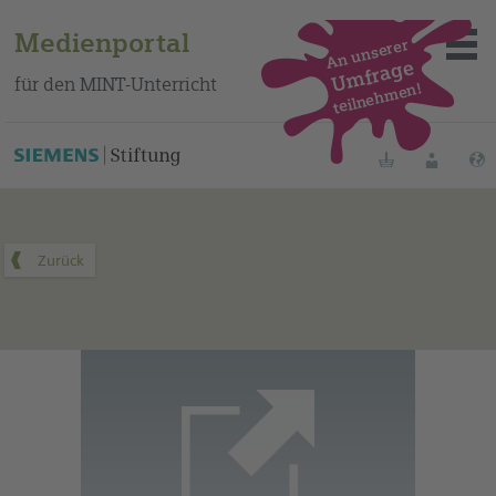
Medienportal
An unserer
Umfrage
für den MINT-Unterricht
teilnehmen!
Dieses Medium finden Sie auf unserem spanischen
Bildungsportal
.
Merklisten
Anmelde
Über das Portal
Mediensuche
Methoden
Fortbildungen