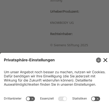
Stiftung
Urheber/Produzent:
KNOWBODY UG
Rechteinhaber:
© Siemens Stiftung 2025
Impressum
Kontakt
Datenschutzhinweise