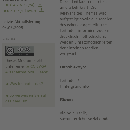
Dieser Leitfaden richtet sich
PDF (562,6 kByte)
an die Lehrkraft. Die
DOCX (44,4 kByte)
Relevanz des Themas wird
aufgezeigt sowie alle Medien
Letzte Aktualisierung:
des Pakets vorgestellt. Der
04.06.2025
Leitfaden informiert zudem
didaktisch-methodisch. Es
Lizenz:
werden Einsatzmöglichkeiten
der einzelnen Medien
vorgestellt.
Dieses Medium steht
unter einer
CC BY-SA
Lernobjekttyp:
4.0 international Lizenz
.
Leitfaden /
Was bedeutet das?
Hintergrundinfo
So verweisen Sie auf
Fächer:
das Medium
Biologie; Ethik;
Sachunterricht; Sozialkunde