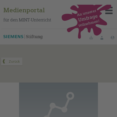
Medienportal
An unserer
Umfrage
für den MINT-Unterricht
teilnehmen!
Dieses Medium finden Sie auf unserem spanischen
Bildungsportal
.
Merklisten
Anmelde
Über das Portal
Mediensuche
Methoden
Fortbildungen