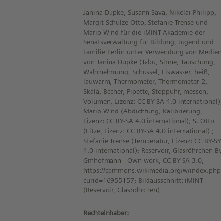
Janina Dupke, Susann Sava, Nikolai Philipp,
Margit Schulze-Otto, Stefanie Trense und
Mario Wind für die iMINT-Akademie der
Senatsverwaltung für Bildung, Jugend und
Familie Berlin unter Verwendung von Medie
von Janina Dupke (Tabu, Sinne, Täuschung,
Wahrnehmung, Schüssel, Eiswasser, heiß,
lauwarm, Thermometer, Thermometer 2,
Skala, Becher, Pipette, Stoppuhr, messen,
Volumen, Lizenz: CC BY-SA 4.0 international)
Mario Wind (Abdichtung, Kalibrierung,
Lizenz: CC BY-SA 4.0 international); S. Otto
(Litze, Lizenz: CC BY-SA 4.0 international) ;
Stefanie Trense (Temperatur, Lizenz: CC BY-SY
4.0 international); Reservoir, Glasröhrchen B
Gmhofmann - Own work, CC BY-SA 3.0,
https://commons.wikimedia.org/w/index.php
curid=16955157; Bildausschnitt: iMINT
(Reservoir, Glasröhrchen)
Rechteinhaber: