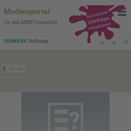
Medienportal
An unserer
Umfrage
für den MINT-Unterricht
teilnehmen!
Dieses Medium finden Sie auf unserem spanischen
Bildungsportal
.
Merklisten
Anmelde
Über das Portal
Mediensuche
Methoden
Fortbildungen