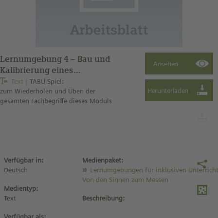
Lernumgebung 4 – Bau und
Kalibrierung eines
Flüssigkeitsthermometers
Text
TABU-Spiel:
zum Wiederholen und Üben der
(Arbeitsblatt Sprachbildung
gesamten Fachbegriffe dieses Moduls
2)
Verfügbar in:
Medienpaket:
Deutsch
Lernumgebungen für inklusiven Unterricht
Von den Sinnen zum Messen
Medientyp:
Text
Beschreibung:
Verfügbar als: