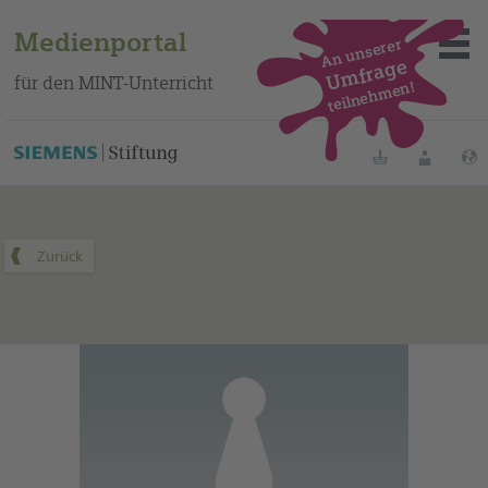
Medienportal
An unserer
Umfrage
für den MINT-Unterricht
teilnehmen!
Dieses Medium finden Sie auf unserem spanischen
Bildungsportal
.
Merklisten
Anmelde
Über das Portal
Mediensuche
Methoden
Fortbildungen