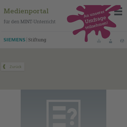
Medienportal
An unserer
Umfrage
für den MINT-Unterricht
teilnehmen!
Dieses Medium finden Sie auf unserem spanischen
Bildungsportal
.
Merklisten
Anmelde
Über das Portal
Mediensuche
Methoden
Fortbildungen