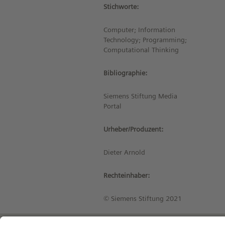
Stichworte:
Computer; Information
Technology; Programming;
Computational Thinking
Bibliographie:
Siemens Stiftung Media
Portal
Urheber/Produzent:
Dieter Arnold
Rechteinhaber:
© Siemens Stiftung 2021