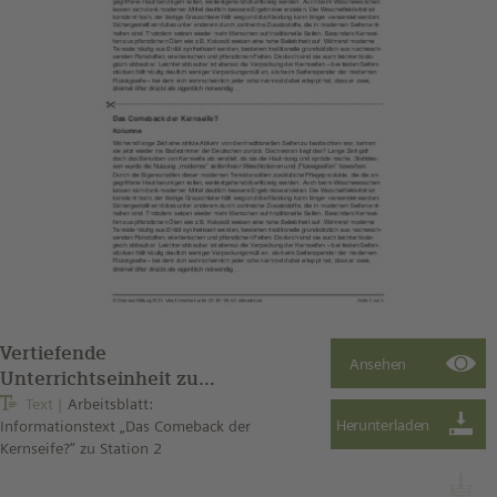
Vertiefende
Unterrichtseinheit zu
Eigenschaften von Tensiden
Text
Arbeitsblatt:
Informationstext „Das Comeback der
– Station 2: Text
Kernseife?“ zu Station 2