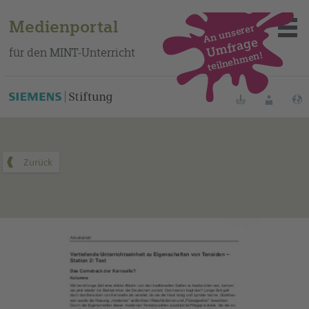
Medienportal
An unserer
Umfrage
für den MINT-Unterricht
teilnehmen!
Dieses Medium finden Sie auf unserem spanischen
Bildungsportal
.
Merklisten
Anmelde
Über das Portal
Mediensuche
Methoden
Fortbildungen