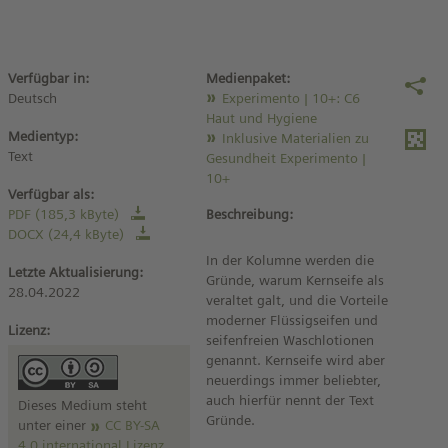
Verfügbar in:
Medienpaket:
Deutsch
Experimento | 10+: C6
Haut und Hygiene
Medientyp:
Inklusive Materialien zu
Text
Gesundheit Experimento |
10+
Verfügbar als:
PDF (185,3 kByte)
Beschreibung:
DOCX (24,4 kByte)
In der Kolumne werden die
Letzte Aktualisierung:
Gründe, warum Kernseife als
28.04.2022
veraltet galt, und die Vorteile
moderner Flüssigseifen und
Lizenz:
seifenfreien Waschlotionen
genannt. Kernseife wird aber
neuerdings immer beliebter,
auch hierfür nennt der Text
Dieses Medium steht
Gründe.
unter einer
CC BY-SA
4.0 international Lizenz
.