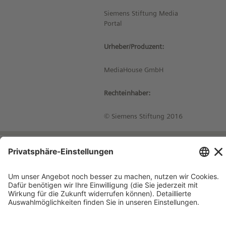
Siemens Stiftung Media
Portal
Urheber/Produzent:
MediaHouse GmbH
Rechteinhaber:
© Siemens Stiftung 2016
Impressum
Kontakt