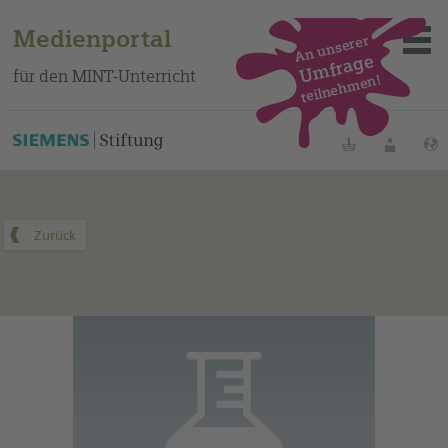
Medienportal
An unserer
Umfrage
für den MINT-Unterricht
teilnehmen!
Dieses Medium finden Sie auf unserem spanischen
Bildungsportal
.
Merklisten
Anmelde
Über das Portal
Mediensuche
Methoden
Fortbildungen