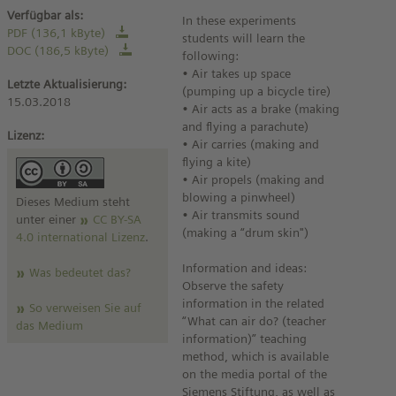
Verfügbar als:
In these experiments
PDF (136,1 kByte)
students will learn the
DOC (186,5 kByte)
following:
• Air takes up space
Letzte Aktualisierung:
(pumping up a bicycle tire)
15.03.2018
• Air acts as a brake (making
and flying a parachute)
Lizenz:
• Air carries (making and
flying a kite)
• Air propels (making and
blowing a pinwheel)
Dieses Medium steht
• Air transmits sound
unter einer
CC BY-SA
(making a “drum skin")
4.0 international Lizenz
.
Information and ideas:
Was bedeutet das?
Observe the safety
information in the related
So verweisen Sie auf
“What can air do? (teacher
das Medium
information)” teaching
method, which is available
on the media portal of the
Siemens Stiftung, as well as