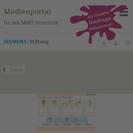
Medienportal
An unserer
Umfrage
für den MINT-Unterricht
teilnehmen!
Dieses Medium finden Sie auf unserem spanischen
Bildungsportal
.
Merklisten
Anmelde
Über das Portal
Mediensuche
Methoden
Fortbildungen