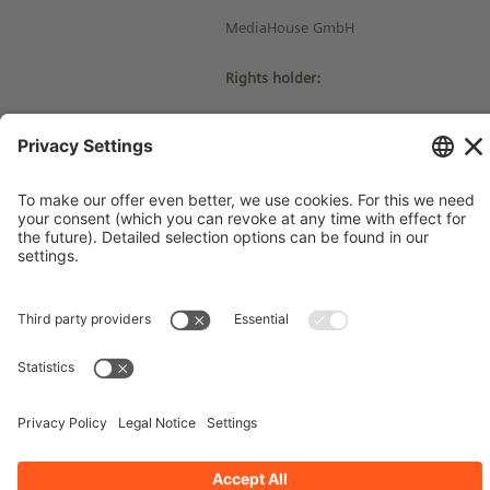
MediaHouse GmbH
Rights holder:
© Siemens Stiftung 2017
Imprint
Contact
Privacy Policy
Terms and Conditions
Stay up-to-date!