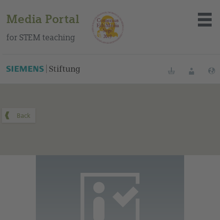
Media Portal
for STEM teaching
You can find this medium on our Spanish education portal
.
Bookmarks
Login
About the portal
Media
Methods
Trainings