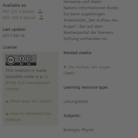
Hinweise und Ideen:
Available as:
Nähere Informationen finden
PDF (25.3 kByte)
Sie beim zugehörigen
DOC (96.5 kByte)
Arbeitsblatt „Der Aufbau des
Auges“, das auf dem
Last update:
Medienportal der Siemens
2017-08-16
Stiftung vorhanden ist.
License:
Related media:
Der Aufbau des Auges
This medium is made
(Text)
available under a
CC
BY-SA 4.0 international
Learning resource type:
license
.
What does this mean?
Lösungsblatt
How to reference this
Subjects:
medium
Biologie; Physik