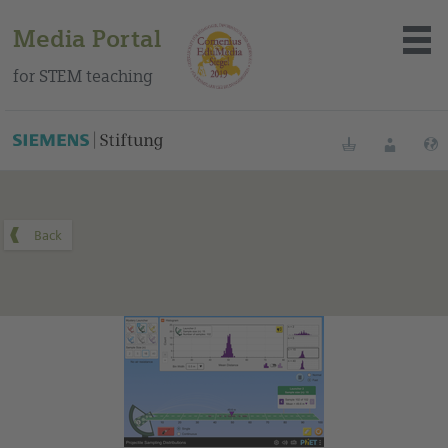
Media Portal
for STEM teaching
You can find this medium on our Spanish education portal
.
Bookmarks
Login
About the portal
Media
Methods
Trainings