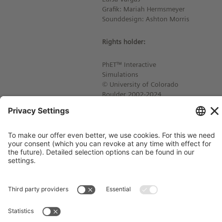
Grafik: Mariah Hermsmeyer
Sounddesign: Ashton Morris
Rights holder:
PhET™ Interactive
Simulations
© University of Colorado
Boulder 2002-2024
Imprint
Contact
Privacy Policy