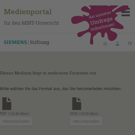
Medienportal
An unserer
Umfrage
für den MINT-Unterricht
teilnehmen!
Merklisten
Anmelde
Dieses Medium liegt in mehreren Formaten vor
Über das Portal
Bitte wählen Sie das Format aus, das Sie herunterladen möchten:
Mediensuche
Methoden
PDF
DOC
(124,80 kByte)
(33,50 kByte)
Fortbildungen