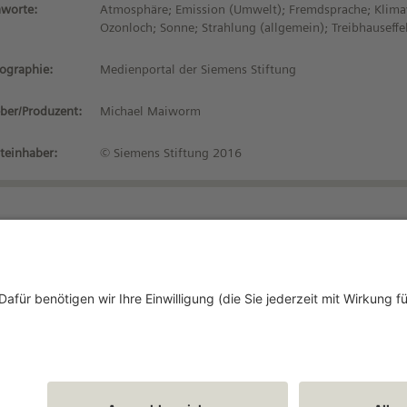
hworte:
Atmosphäre; Emission (Umwelt); Fremdsprache; Klim
Ozonloch; Sonne; Strahlung (allgemein); Treibhauseff
iographie:
Medienportal der Siemens Stiftung
ber/Produzent:
Michael Maiworm
teinhaber:
© Siemens Stiftung 2016
Bleiben Sie auf dem 
tenschutzhinweise
tzungsbedingungen