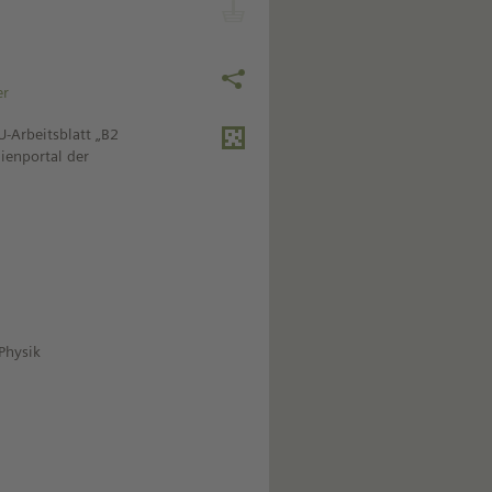
er
-Arbeitsblatt „B2
dienportal der
Physik