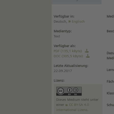
Verfügbar in:
Medi
Deutsch,
Englisch
Medientyp:
Besc
Text
Verfügbar als:
PDF (135,1 kByte)
Dazu
DOC (305,5 kByte)
Med
Letzte Aktualisierung:
Lern
22.09.2017
Lizenz:
Fäch
Klas
Dieses Medium steht unter
einer
CC BY-SA 4.0
Schu
international Lizenz
.