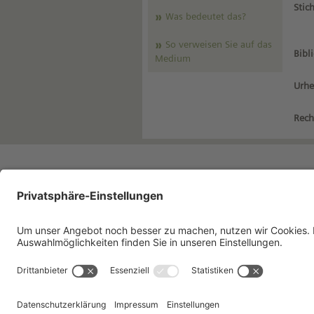
Stic
Was bedeutet das?
So verweisen Sie auf das
Bibl
Medium
Urhe
Rech
Impressum
Da
Kontakt
Nu