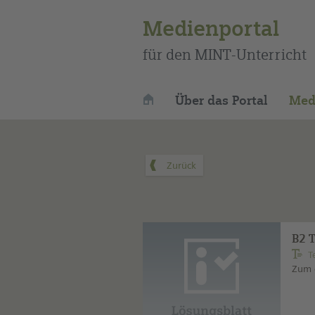
Medienportal
für den MINT-Unterricht
Über das Portal
Med
B2 
T
Zum g