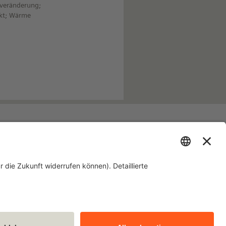
averänderung;
ekt; Wärme
Laufenden!