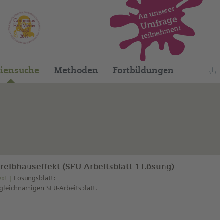
An unserer
Umfrage
teilnehmen!
Dieses Medium finden Sie auf unserem spani
iensuche
Methoden
Fortbildungen
Treibhauseffekt (SFU-Arbeitsblatt 1 Lösung)
ext
Lösungsblatt:
leichnamigen SFU-Arbeitsblatt.