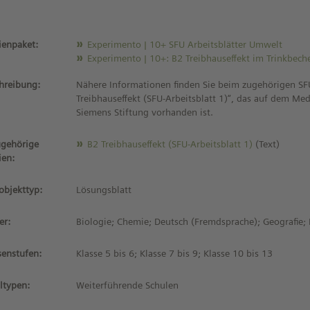
enpaket:
Experimento | 10+ SFU Arbeitsblätter Umwelt
Experimento | 10+: B2 Treibhauseffekt im Trinkbech
hreibung:
Nähere Informationen finden Sie beim zugehörigen SFU
Treibhauseffekt (SFU-Arbeitsblatt 1)“, das auf dem Me
Siemens Stiftung vorhanden ist.
gehörige
B2 Treibhauseffekt (SFU-Arbeitsblatt 1)
(Text)
ien:
objekttyp:
Lösungsblatt
er:
Biologie; Chemie; Deutsch (Fremdsprache); Geografie; 
senstufen:
Klasse 5 bis 6; Klasse 7 bis 9; Klasse 10 bis 13
ltypen:
Weiterführende Schulen