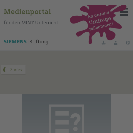
Medienportal
An unserer
Umfrage
für den MINT-Unterricht
teilnehmen!
Dieses Medium finden Sie auf unserem spanischen
Bildungsportal
.
Merklisten
Anmelde
Über das Portal
Mediensuche
Methoden
Fortbildungen