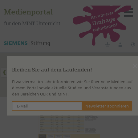
Medienportal
An unserer
Umfrage
für den MINT-Unterricht
teilnehmen!
Dieses Medium finden Sie auf unserem spanischen
Bildungsportal
.
Merklisten
Anmelde
Bleiben Sie auf dem Laufenden!
Über das Portal
Etwa viermal im Jahr informieren wir Sie über neue Medien auf
diesem Portal sowie aktuelle Studien und Veranstaltungen aus
Mediensuche
den Bereichen OER und MINT.
Methoden
Fortbildungen