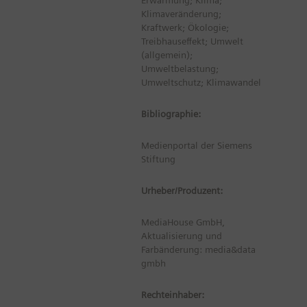
Erwärmung; Klima;
Klimaveränderung;
Kraftwerk; Ökologie;
Treibhauseffekt; Umwelt
(allgemein);
Umweltbelastung;
Umweltschutz; Klimawandel
Bibliographie:
Medienportal der Siemens
Stiftung
Urheber/Produzent:
MediaHouse GmbH,
Aktualisierung und
Farbänderung: media&data
gmbh
Rechteinhaber: