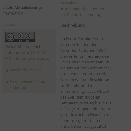
verstehen
Letzte Aktualisierung:
Regenerative Energien –
25.06.2024
die Zukunft ist sonnig!
Lizenz:
Beschreibung:
Im Kyoto-Protokoll wurden
von den Staaten der
Dieses Medium steht
Vereinten Nationen 1997
unter einer
CC BY-SA
Zielwerte für Treibhausgas-
4.0 international Lizenz
.
Emissionen beschlossen. In
weiteren Klimakonferenzen,
Was bedeutet das?
2012 Paris und 2020 Doha,
wurden weitere Beschlüsse
So verweisen Sie auf
zur Reduktion der
das Medium
Emissionen gefasst. Obwohl
das Ziel, den globalen
Temperaturanstieg bis 2100
auf +1,5 °C gegenüber dem
vorindustriellen Niveau zu
begrenzen, größtenteils
unbestritten ist, gestaltet