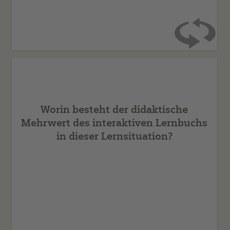
Das interaktive Lernbuch bietet ebenso wie ein
Arbeitsbogen die Möglichkeit, Aufgaben und Tipps zu
formulieren. Zusätzlich bietet es aber noch die
folgenden Vorteile:
Worin besteht der didaktische
Mehrwert des interaktiven Lernbuchs
Mit demselben Werkzeug (Tablet) haben die
Lernenden auch Zugang zum Internet und dadurch
in dieser Lernsituation?
zu weiteren Recherchequellen.
Zusätzlich können im interaktiven Lernbuch
Zugänge angeboten werden, z. B. Videosequenzen,
Töne, Vorlesefunktion, interaktive Spiele mit
Ergebniskontrolle, individuell angepasste
Schriftgröße.
Somit bietet das interaktive Lernbuch einen
didaktischen Mehrwert.