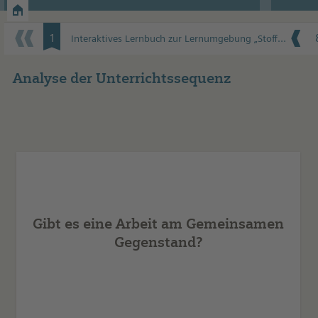
Zustand und Ziele
Weg
1
Interaktives Lernbuch zur Lernumgebung „Stoffeigenschaften – eine Forschungsreise“
Analyse der Unterrichtssequenz
Die Schülerinnen und Schüler arbeiten gemeinsam an
der Aufgabe des Ordnens der Alltagsgegenstände.
Diese Aufgabe ist der Gemeinsame Gegenstand.
Gibt es eine Arbeit am Gemeinsamen
Gegenstand?