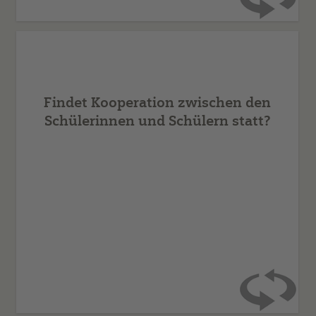
Die Schülerinnen und Schüler kommunizieren intensiv
miteinander, um die Aufgabe kooperativ zu lösen. Die
scheinbare Unruhe ist produktiv.
Findet Kooperation zwischen den
Schülerinnen und Schülern statt?