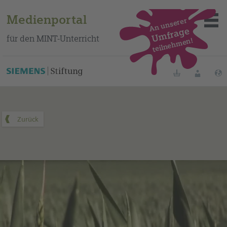
Medienportal
An unserer
Umfrage
für den MINT-Unterricht
teilnehmen!
Dieses Medium finden Sie auf unserem spanischen
Bildungsportal
.
Merklisten
Anmelde
Über das Portal
Mediensuche
Methoden
Fortbildungen