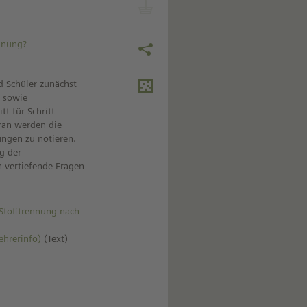
ennung?
d Schüler zunächst
n sowie
tt-für-Schritt-
ran werden die
ungen zu notieren.
g der
 vertiefende Fragen
 Stofftrennung nach
ehrerinfo)
(Text)