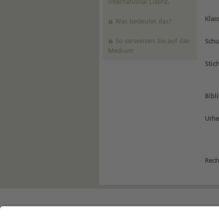
international Lizenz
.
Klas
Was bedeutet das?
So verweisen Sie auf das
Schu
Medium
Stic
Bibl
Urhe
Rech