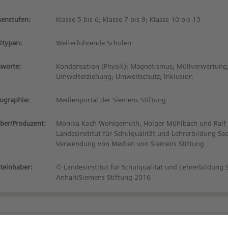
senstufen:
Klasse 5 bis 6; Klasse 7 bis 9; Klasse 10 bis 13
ltypen:
Weiterführende Schulen
hworte:
Kondensation (Physik); Magnetismus; Müllverwertung;
Umwelterziehung; Umweltschutz; Inklusion
iographie:
Medienportal der Siemens Stiftung
ber/Produzent:
Monika Koch-Wohlgemuth, Holger Mühlbach und Ralf Me
Landesinstitut für Schulqualität und Lehrerbildung Sa
Verwendung von Medien von Siemens Stiftung
teinhaber:
© Landesinstitut für Schulqualität und Lehrerbildung 
Anhalt/Siemens Stiftung 2016