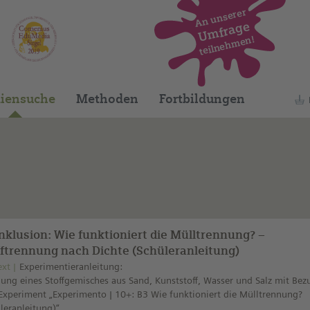
An unserer
Umfrage
teilnehmen!
Dieses Medium finden Sie auf unserem spani
iensuche
Methoden
Fortbildungen
Inklusion: Wie funktioniert die Mülltrennung? –
fftrennung nach Dichte (Schüleranleitung)
ext
Experimentieranleitung:
ung eines Stoffgemisches aus Sand, Kunststoff, Wasser und Salz mit Bez
xperiment „Experimento | 10+: B3 Wie funktioniert die Mülltrennung?
leranleitung)“