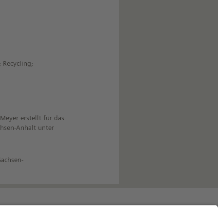
 Recycling;
yer erstellt für das
chsen-Anhalt unter
Sachsen-