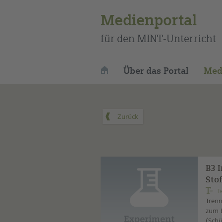
Medienportal
für den MINT-Unterricht
Über das Portal
Med
B3 
Sto
T
Trenn
zum E
(Schü