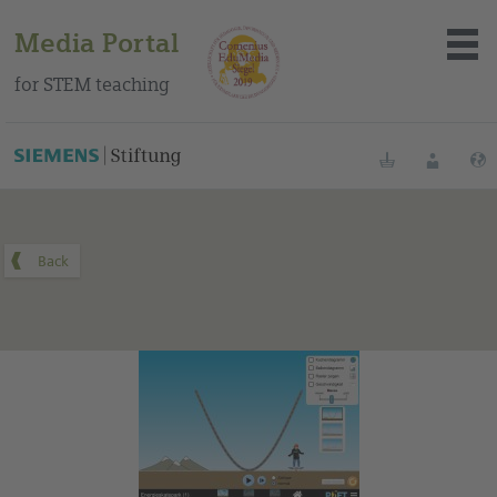
Media Portal
for STEM teaching
You can find this medium on our Spanish education portal
.
Bookmarks
Login
About the portal
Media
Methods
Trainings