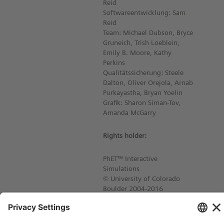
Reid
Softwareentwicklung: Sam
Reid
Team: Michael Dubson, Bryce
Gruneich, Trish Loeblein,
Emily B. Moore, Kathy
Perkins
Qualitätssicherung: Steele
Dalton, Oliver Orejola, Arnab
Purkayastha, Bryan Yoelin
Grafik: Sharon Siman-Tov,
Amanda McGarry
Rights holder:
PhET™ Interactive
Simulations
© University of Colorado
Boulder 2004-2016